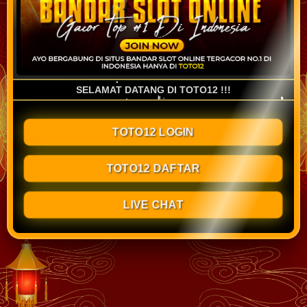
SELAMAT DATANG DI TOTO12 !!!
TOTO12 LOGIN
TOTO12 DAFTAR
LIVE CHAT