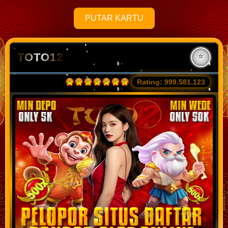
PUTAR KARTU
TOTO12
⭐️
Rating: 999.581.123